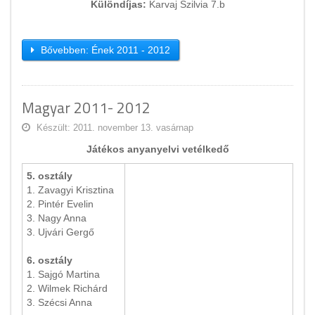
Különdíjas:
Karvaj Szilvia 7.b
Bővebben: Ének 2011 - 2012
Magyar 2011- 2012
Készült: 2011. november 13. vasárnap
Játékos anyanyelvi vetélkedő
5. osztály
1. Zavagyi Krisztina
2. Pintér Evelin
3. Nagy Anna
3. Ujvári Gergő
6. osztály
1. Sajgó Martina
2. Wilmek Richárd
3. Szécsi Anna