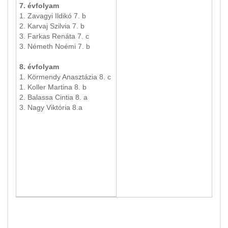
7. évfolyam
1. Zavagyi Ildikó 7. b
2. Karvaj Szilvia 7. b
3. Farkas Renáta 7. c
3. Németh Noémi 7. b
8. évfolyam
1. Körmendy Anasztázia 8. c
1. Koller Martina 8. b
2. Balassa Cintia 8. a
3. Nagy Viktória 8.a