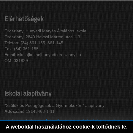
Elérhetőségek
Oroszlányi Hunyadi Mátyás Általános Iskola
Oroszlány, 2840 Havasi Márton utca 1-3.
Telefon: (34) 361-155, 361-145
Fax: (34) 361-155
Email: iskola[kukac]hunyadi.oroszlany.hu
OM: 031829
Iskolai alapítvány
"Szülők és Pedagógusok a Gyermekekért" alapítvány
Adószám:
19148463-1-11
Honlap elérhetősége:
https://www.gyermekekertalapitvany.hu/
A weboldal használatához cookie-k töltődnek le.