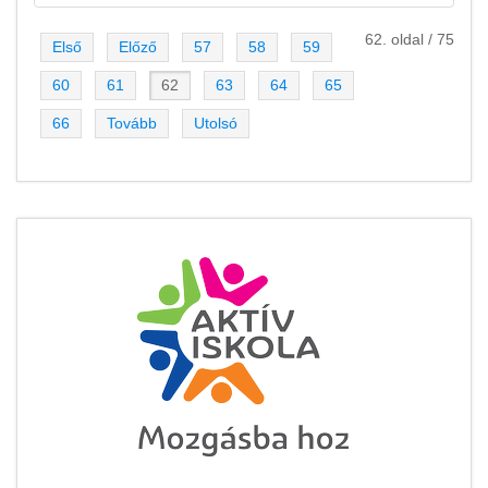
62. oldal / 75
Első
Előző
57
58
59
60
61
62
63
64
65
66
Tovább
Utolsó