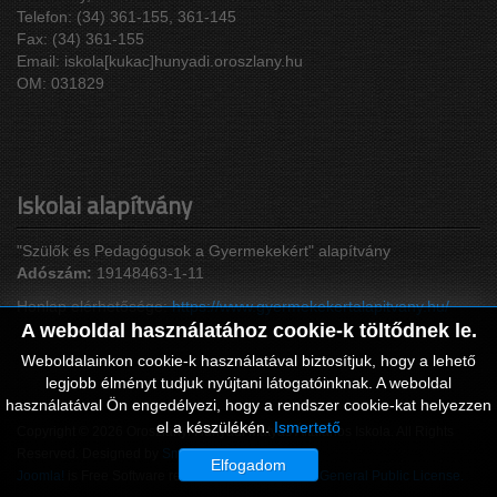
Telefon: (34) 361-155, 361-145
Fax: (34) 361-155
Email: iskola[kukac]hunyadi.oroszlany.hu
OM: 031829
Iskolai alapítvány
"Szülők és Pedagógusok a Gyermekekért" alapítvány
Adószám:
19148463-1-11
Honlap elérhetősége:
https://www.gyermekekertalapitvany.hu/
A weboldal használatához cookie-k töltődnek le.
Weboldalainkon cookie-k használatával biztosítjuk, hogy a lehető
legjobb élményt tudjuk nyújtani látogatóinknak. A weboldal
használatával Ön engedélyezi, hogy a rendszer cookie-kat helyezzen
el a készülékén.
Ismertető
Copyright © 2026 Oroszlányi Hunyadi Mátyás Általános Iskola. All Rights
Reserved. Designed by
SmartAddons.Com
Elfogadom
Joomla!
is Free Software released under the
GNU General Public License.