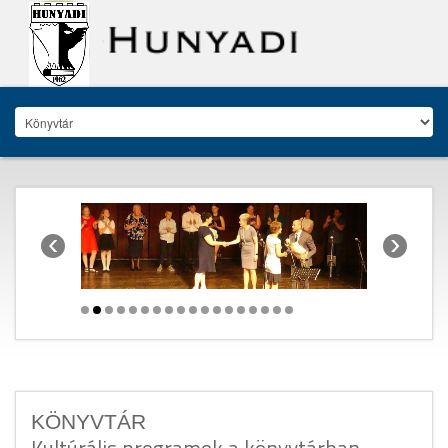
‹
›
KÖNYVTÁR