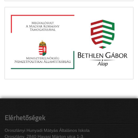
Elérhetőségek
Oroszlányi Hunyadi Mátyás Általános Iskola
Oroszlány, 2840 Havasi Márton utca 1-3.